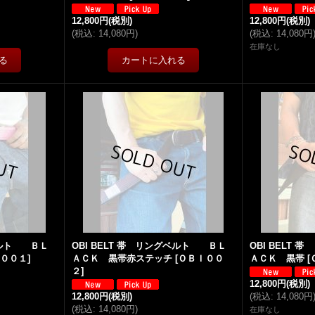
12,800円
(税別)
12,800円
(税別)
(
税込
:
14,080円
)
(
税込
:
14,080円
在庫なし
グベルト ＢＬ
OBI BELT 帯 リングベルト ＢＬ
OBI BELT
Ｉ００１
]
ＡＣＫ 黒帯赤ステッチ
[
ＯＢＩ００
ＡＣＫ 黒帯
[
２
]
12,800円
(税別)
12,800円
(税別)
(
税込
:
14,080円
(
税込
:
14,080円
)
在庫なし