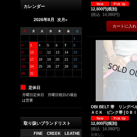
カレンダー
12,800円
(税別)
(
税込
:
14,080円
)
2026年8月
次月»
日
月
火
水
木
金
土
1
2
3
4
5
6
7
8
9
10
11
12
13
14
15
16
17
18
19
20
21
22
23
24
25
26
27
28
29
30
31
定休日
月曜日定休日 月曜日祝日の場合
は営業
OBI BELT 帯 リン
ＡＣＫ ピンク帯
[
ＯＢ
取り扱いブランドリスト
12,800円
(税別)
(
税込
:
14,080円
)
FINE CREEK LEATHE
在庫なし