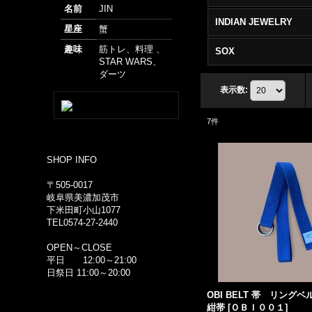
名前
JIN
INDIAN JEWELRY
星座
蟹
趣味
筋トレ、料理 、
SOX
STAR WARS、
ダーツ
表示数
:
7
件
SHOP INFO
〒505-0017
岐阜県美濃加茂市
下米田町小山1077
TEL0574-27-2440
OPEN～CLOSE
平日 12:00～21:00
日祭日 11:00～20:00
OBI BELT 帯 リング
紺帯
[
ＯＢＩ００１
]