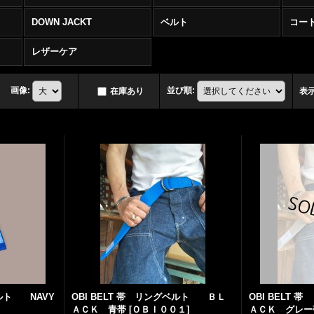
DOWN JACKT
ベルト
コー
レザーケア
画像
:
並び順
:
在庫あり
表
ベルト NAVY
OBI BELT 帯 リングベルト ＢＬ
OBI BELT
ＡＣＫ 青帯
[
ＯＢＩ００１
]
ＡＣＫ グレー