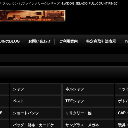
ウント,ファインクリークレザーズ,H.W.DOG,JELADO,FULLCOUNT,FINEC
JINのBLOG
お問い合わせ
ご利用案内
特定商取引法表示
Y
シャツ
ネルシャツ
ニッ
ベスト
TEEシャツ
ボト
LEATHER JACKET レザージャケット
ショートパンツ
ミリタリー・他
CAP
バッグ・財布・カードケース
サングラス・メガネ
玩具