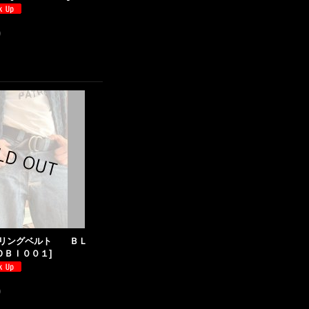
)
 帯 リングベルト ＢＬ
ＯＢＩ００１
]
)