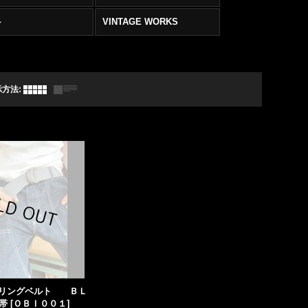
ト
VINTAGE WORKS
示方法
:
 帯 リングベルト ＢＬ
帯
[
ＯＢＩ００１
]