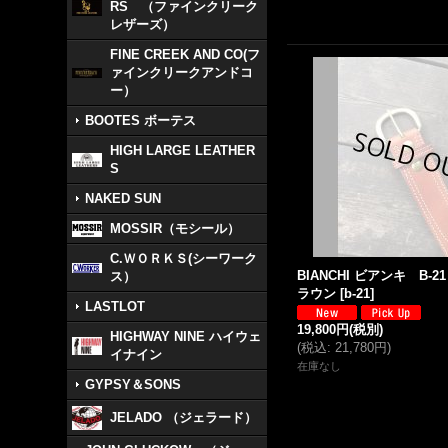
RS （ファインクリーク
レザーズ）
FINE CREEK AND CO(フ
ァインクリークアンドコ
ー）
BOOTES ボーテス
HIGH LARGE LEATHER
S
NAKED SUN
MOSSIR（モシール）
C.ＷＯＲＫＳ(シーワーク
BIANCHI ビアンキ B-
ス）
ラウン
[
b-21
]
LASTLOT
19,800円
(税別)
HIGHWAY NINE ハイウェ
(
税込
:
21,780円
)
イナイン
在庫なし
GYPSY＆SONS
JELADO （ジェラード）