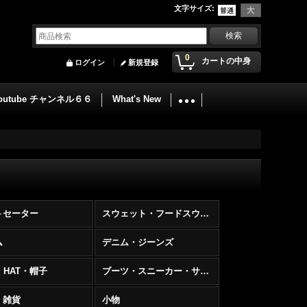
文字サイズ
:
0
カートの中身
ログイン
新規登録
outube チャンネル６６
What's New
トセーター
スウェット・フードスウェット
ム
デニム・ジーンズ
・HAT・帽子
ブーツ・スニーカー・サンダル
・雑貨
小物