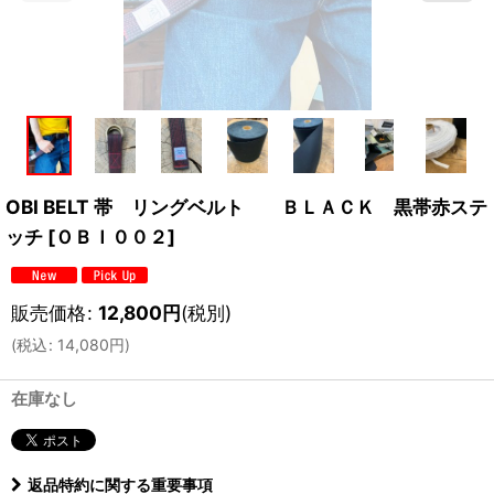
OBI BELT 帯 リングベルト ＢＬＡＣＫ 黒帯赤ステ
ッチ
[
ＯＢＩ００２
]
販売価格
:
12,800
円
(税別)
(
税込
:
14,080
円
)
在庫なし
返品特約に関する重要事項