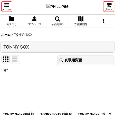
メニュー
カート
カテゴリ
マイページ
商品検索
ご利用案内
ホーム
>
TONNY SOX
TONNY SOX
表示順変更
閉じる
13
件
表示数
:
並び順
:
絞り込む
TONNY Socks刺繍 靴
TONNY Socks刺繍 靴
TONNY Socks ボーダ