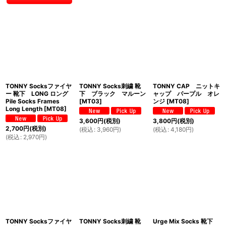
TONNY Socksファイヤ
TONNY Socks刺繍 靴
TONNY CAP ニットキ
ー 靴下 LONG ロング
下 ブラック マルーン
ャップ パープル オレ
Pile Socks Frames
[
MT03
]
ンジ
[
MT08
]
Long Length
[
MT08
]
3,600
円
(税別)
3,800
円
(税別)
2,700
円
(税別)
(
税込
:
3,960
円
)
(
税込
:
4,180
円
)
(
税込
:
2,970
円
)
TONNY Socksファイヤ
TONNY Socks刺繍 靴
Urge Mix Socks 靴下