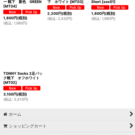
ー 靴下 新色 GREEN
下 ホワイト
[
MT03
]
Short
[
sox01
]
[
MT04
]
2,200
円
(税別)
1,800
円
(税別)
1,800
円
(税別)
(
税込
:
2,420
円
)
(
税込
:
1,980
円
)
(
税込
:
1,980
円
)
TONNY Socks 2足パッ
ク靴下 オフホワイト
[
MT02
]
3,100
円
(税別)
(
税込
:
3,410
円
)
ホーム
ショッピングカート