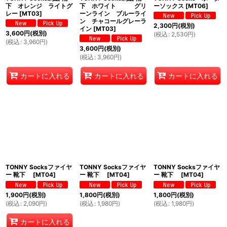
下 オレンジ ライトグ
下 ホワイト グリ
ーソックス
[
MT06
]
レー
[
MT03
]
ーンライン ブルーライ
ン チャコールグレーラ
2,300
円
(税別)
イン
[
MT03
]
3,600
円
(税別)
(
税込
:
2,530
円
)
(
税込
:
3,960
円
)
3,600
円
(税別)
(
税込
:
3,960
円
)
カートに入れる
カートに入れる
カートに入れる
TONNY Socksファイヤ
TONNY Socksファイヤ
TONNY Socksファイヤ
ー 靴下
[
MT04
]
ー 靴下
[
MT04
]
ー 靴下
[
MT04
]
1,900
円
(税別)
1,800
円
(税別)
1,800
円
(税別)
(
税込
:
2,090
円
)
(
税込
:
1,980
円
)
(
税込
:
1,980
円
)
カートに入れる