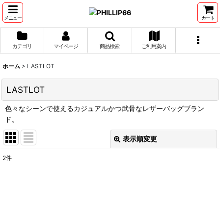
メニュー
カート
カテゴリ
マイページ
商品検索
ご利用案内
ホーム
>
LASTLOT
LASTLOT
色々なシーンで使えるカジュアルかつ武骨なレザーバッグブラン
ド。
表示順変更
閉じる
2
件
表示数
:
並び順
: