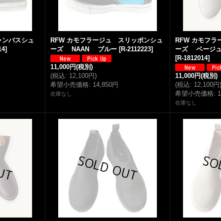
 キャンバスシュ
RFW カモフラージュ スリッポンシュ
RFW カモフ
14
]
ーズ NAAN ブルー
[
R-2112223
]
ーズ ベージュ
[
R-1812014
]
11,000円
(税別)
(
税込
:
12,100円
)
11,000円
(税別)
希望小売価格
:
14,850円
(
税込
:
12,100円
希望小売価格
:
在庫なし
在庫なし