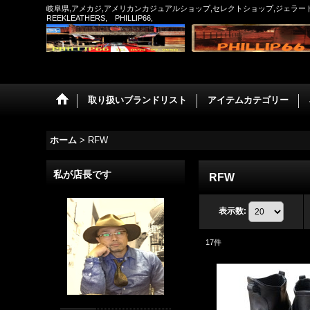
岐阜県,アメカジ,アメリカンカジュアルショップ,セレクトショップ,ジェラード,フルカ
REEKLEATHERS, PHILLIP66,
取り扱いブランドリスト
アイテムカテゴリー
ホーム
>
RFW
私が店長です
RFW
表示数
:
17
件