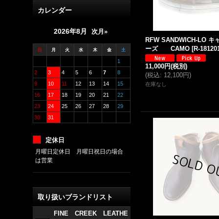
カレンダー
2026年8月
次月»
RFW SANDWICH-LO
ーズ CAMO
[
R-18120
日
月
火
水
木
金
土
1
11,000円
(税別)
2
3
4
5
6
7
8
(
税込
:
12,100円
)
9
10
11
12
13
14
15
在庫なし
16
17
18
19
20
21
22
23
24
25
26
27
28
29
30
31
定休日
月曜日定休日 月曜日祝日の場合
は営業
取り扱いブランドリスト
FINE CREEK LEATHE