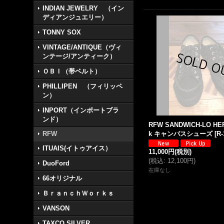
INDIAN JEWELRY （イン
ディアンジュエリー）
TONNY SOX
VINTAGE/ANTIQUE（ヴィ
ンテージ/アンティーク）
ＯＢＩ（帯ベルト）
PHILLIPEN （フィリッペ
ン）
INPORT（インポートブラ
ンド）
RFW SANDWICH-LO HER
RFW
k キャンバスシューズ
[
R-
ITUAIS(イトゥアイス）
11,000円
(税別)
(
税込
:
12,100円
)
DuoFord
在庫なし
66オリジナル
ＢｒａｎｃｈＷｏｒｋｓ
VANSON
TAXCO SILVER