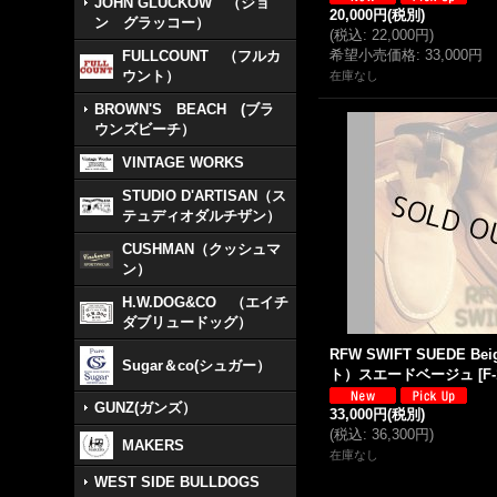
JOHN GLUCKOW （ジョ
20,000円
(税別)
ン グラッコー）
(
税込
:
22,000円
)
希望小売価格
:
33,000円
FULLCOUNT （フルカ
ウント）
在庫なし
BROWN'S BEACH (ブラ
ウンズビーチ）
VINTAGE WORKS
STUDIO D'ARTISAN（ス
テュディオダルチザン）
CUSHMAN（クッシュマ
ン）
H.W.DOG&CO （エイチ
ダブリュードッグ）
RFW SWIFT SUEDE Be
Sugar＆co(シュガー）
ト）スエードベージュ
[
F
GUNZ(ガンズ）
33,000円
(税別)
(
税込
:
36,300円
)
MAKERS
在庫なし
WEST SIDE BULLDOGS