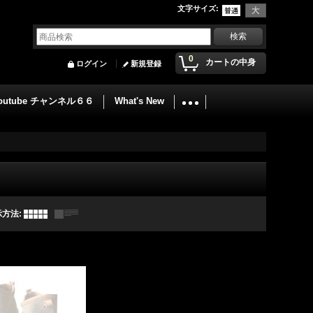
文字サイズ
:
0
カートの中身
ログイン
新規登録
outube チャンネル６６
What's New
示方法
: