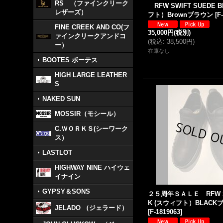
RS （ファインクリーク
RFW SWIFT SUEDE B
レザーズ）
フト）Brownブラウン
[
F
FINE CREEK AND CO(フ
35,000円
(税別)
ァインクリークアンドコ
(
税込
:
38,500円
)
ー）
在庫なし
BOOTES ボーテス
HIGH LARGE LEATHER
S
NAKED SUN
MOSSIR（モシール）
C.ＷＯＲＫＳ(シーワーク
ス）
LASTLOT
HIGHWAY NINE ハイウェ
イナイン
GYPSY＆SONS
２５周年ＳＡＬＥ RFW SW
K (スウィフト）BLACK
JELADO （ジェラード）
[
F-1819063
]