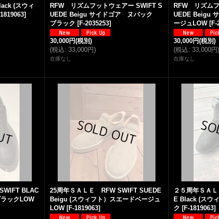
lack (スウィ
RFW リズムフットウェアー SWIFT S
RFW リズムフ
-1819063
]
UEDE Beigu サイドゴア ヌバック
UEDE Beig
ブラック
[
F-2035253
]
ージュLOW
[
F-
30,000円
(税別)
30,000円
(税別)
(
税込
:
33,000円
)
(
税込
:
33,000円
在庫なし
在庫なし
IFT BLAC
25周年ＳＡＬＥ RFW SWIFT SUEDE
２５周年ＳＡＬＥ 
ブラックLOW
Beigu (スウィフト）スエードベージュ
E Black (
LOW
[
F-1819063
]
ク
[
F-1819063
]