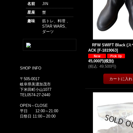
名前
JIN
星座
蟹
趣味
筋トレ、料理 、
STAR WARS、
ダーツ
RFW SWIFT Black 
ACK
[
F-1819063
]
45,000円
(税別)
(
税込
:
49,500円
)
SHOP INFO
〒505-0017
岐阜県美濃加茂市
下米田町小山1077
TEL0574-27-2440
OPEN～CLOSE
平日 12:00～21:00
日祭日 11:00～20:00