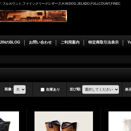
ウント,ファインクリークレザーズ,H.W.DOG,JELADO,FULLCOUNT,FINEC
JINのBLOG
お問い合わせ
ご利用案内
特定商取引法表示
Y
画像
:
並び順
:
在庫あり
表