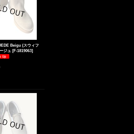
UEDE Beigu (スウィフ
ージュ
[
F-1819063
]
)