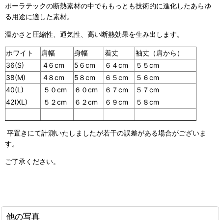
ポーラテックの断熱素材の中でももっとも技術的に進化したあらゆ
る用途に適した素材。
温かさと圧縮性、通気性、高い断熱効果を生み出します。
ホワイト
肩幅
身幅
着丈
袖丈（肩から）
36(S)
4６cm
5６cm
６４cm
５５cm
38(M)
4８cm
5８cm
６５cm
５６cm
40(L)
５０cm
６０cm
６７cm
５７cm
42(XL)
５２cm
６２cm
６９cm
５８cm
平置きにて計測いたしましたが若干の誤差がある場合がございま
す。
ご了承ください。
他の写真