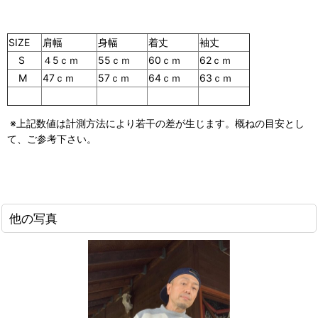
SIZE
肩幅
身幅
着丈
袖丈
S
４5ｃｍ
55ｃｍ
60ｃｍ
62ｃｍ
M
47ｃｍ
57ｃｍ
64ｃｍ
63ｃｍ
※上記数値は計測方法により若干の差が生じます。概ねの目安とし
て、ご参考下さい。
他の写真