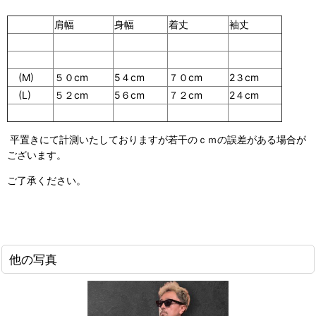
肩幅
身幅
着丈
袖丈
(M)
５０cm
5４cm
７０cm
2３cm
(L)
５２cm
5６cm
７２cm
2４cm
平置きにて計測いたしておりますが若干のｃｍの誤差がある場合が
ございます。
ご了承ください。
他の写真