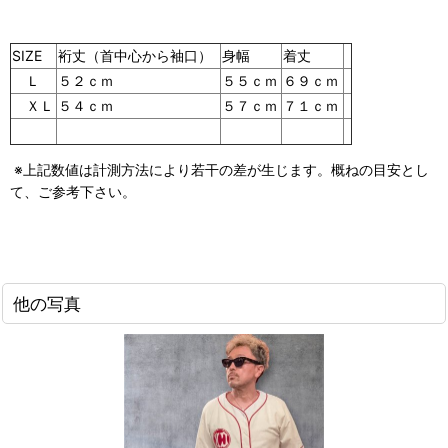
SIZE
裄丈（首中心から袖口）
身幅
着丈
Ｌ
５２ｃｍ
５５ｃｍ
６９ｃｍ
ＸＬ
５４ｃｍ
５７ｃｍ
７１ｃｍ
※上記数値は計測方法により若干の差が生じます。概ねの目安とし
て、ご参考下さい。
他の写真