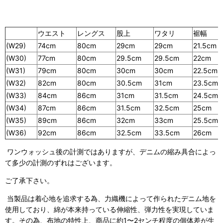
ウエスト
レングス
股上
ワタリ
裾幅
(W29)
74cm
80cm
29cm
29cm
21.5cm
(W30)
77cm
80cm
29.5cm
29.5cm
22cm
(W31)
79cm
80cm
30cm
30cm
22.5cm
(W32)
82cm
80cm
30.5cm
31cm
23.5cm
(W33)
84cm
86cm
31cm
31.5cm
24.5cm
(W34)
87cm
86cm
31.5cm
32.5cm
25cm
(W35)
89cm
86cm
32cm
33cm
25.5cm
(W36)
92cm
86cm
32.5cm
33.5cm
26cm
ワンウォッシュ後の計測ではありますが、デニムの縮み具合によっ
て多少の計測のずれはございます。
ご了承下さい。
当製品は着心地を追求する為、力織機によって作られたデニム地を
使用しており、綿が本来持っている伸縮性、弾力性を実現していま
す。その為、布地の特性上、商品に約1〜2センチ程度の個体差が生