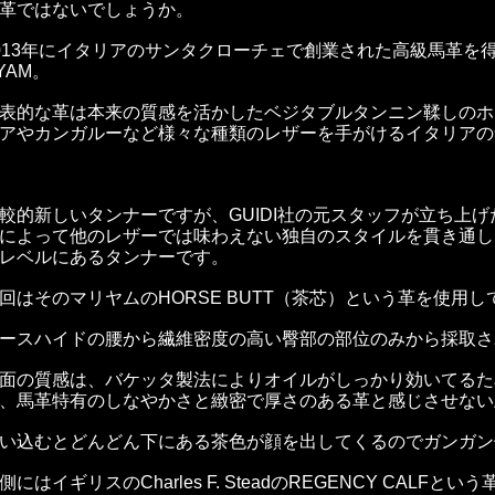
革ではないでしょうか。
013年にイタリアのサンタクローチェで創業された高級馬革を
YAM。
表的な革は本来の質感を活かしたベジタブルタンニン鞣しのホ
アやカンガルーなど様々な種類のレザーを手がけるイタリアの
較的新しいタンナーですが、GUIDI社の元スタッフが立ち上
によって他のレザーでは味わえない独自のスタイルを貫き通し
レベルにあるタンナーです。
回はそのマリヤムのHORSE BUTT（茶芯）という革を使用し
ースハイドの腰から繊維密度の高い臀部の部位のみから採取さ
面の質感は、バケッタ製法によりオイルがしっかり効いてるた
、馬革特有のしなやかさと緻密で厚さのある革と感じさせない
い込むとどんどん下にある茶色が顔を出してくるのでガンガン
側にはイギリスのCharles F. SteadのREGENCY CALFとい