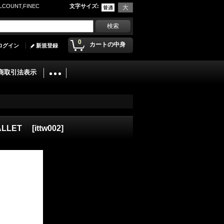
UNT,FINEC
文字サイズ
:
0
カートの中身
ログイン
新規登録
商取引法表示
WALLET
[
ittw002
]