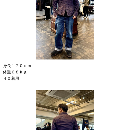
身長１７０ｃｍ
体重６８ｋｇ
４０着用