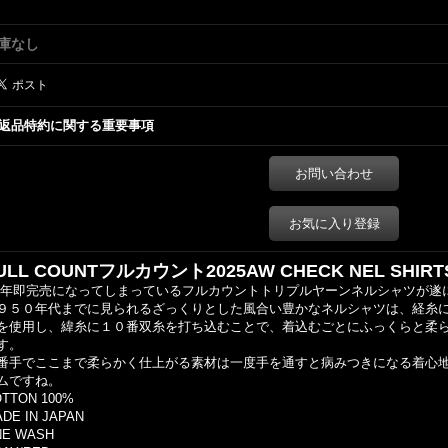
庫なし
返品特約に関する重要事項
お問い合わせ
お気に入り登録
ULL COUNTフルカウント2025AW CHECK NEL SHIR
年即完売になってしまっているフルカウントトリプルヤーンネルシャツが遂
９５０年代までに見られるざっくりとした風合い豊かなネルシャツは、経糸
を使用し、緯糸に１０番双糸を打ち込むことで、着込むごとにふっくらと柔
す。
番手でここまで柔らかく仕上がる素材は一度手を通すと病みつきになる着心
ムですね。
TTON 100%
DE IN JAPAN
NE WASH