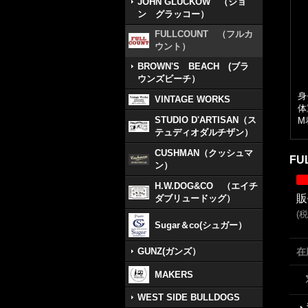
JOHN GLUCKOW （ジョ
ン グラッコー）
FULLCOUNT （フルカ
ウント）
BROWN'S BEACH (ブラ
ウンズビーチ）
身
VINTAGE WORKS
STUDIO D'ARTISAN（ス
M
テュディオダルチザン）
CUSHMAN（クッシュマ
FU
ン）
H.W.DOG&CO （エイチ
販
ダブリュードッグ）
(
税
Sugar＆co(シュガー）
GUNZ(ガンズ）
在
MAKERS
WEST SIDE BULLDOGS