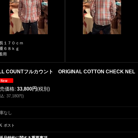
長１７０ｃｍ
体重６８ｋｇ
着用
LL COUNTフルカウント ORIGINAL COTTON CHECK NEL
売価格
:
33,800円
(税別)
込
:
37,180円
)
庫なし
返品特約に関する重要事項