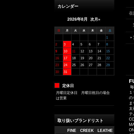
カレンダー
在
2026年8月
次月»
日
月
火
水
木
金
土
1
2
3
4
5
6
7
8
9
10
11
12
13
14
15
16
17
18
19
20
21
22
23
24
25
26
27
28
29
30
31
F
定休日
毎
１
月曜日定休日 月曜日祝日の場合
の
は営業
ま
太
テ
CO
取り扱いブランドリスト
MA
O
FINE CREEK LEATHE