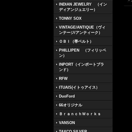
INDIAN JEWELRY （イン
ディアンジュエリー）
TONNY SOX
VINTAGE/ANTIQUE（ヴィ
ンテージ/アンティーク）
ＯＢＩ（帯ベルト）
PHILLIPEN （フィリッペ
ン）
INPORT（インポートブラ
ンド）
RFW
ITUAIS(イトゥアイス）
DuoFord
66オリジナル
ＢｒａｎｃｈＷｏｒｋｓ
VANSON
TAXCO SILVER