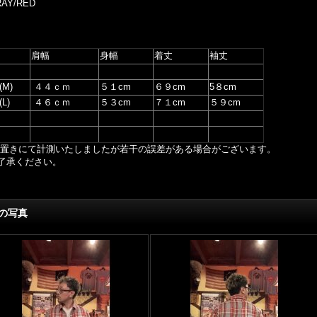
AY/RED
肩幅
身幅
着丈
袖丈
(M)
４４ｃｍ
５１cm
６９cm
5８cm
(L)
４６ｃｍ
５３cm
７１cm
５９cm
置きにて計測いたしましたが若干の誤差がある場合がございます。
了承ください。
の写真