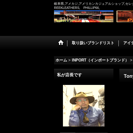
岐阜県,アメカジ,アメリカンカジュアルショップ,セレクトシ
REEKLEATHERS, PHILLIP66,
取り扱いブランドリスト
アイ
ホーム
>
INPORT（インポートブランド）
>
私が店長です
To