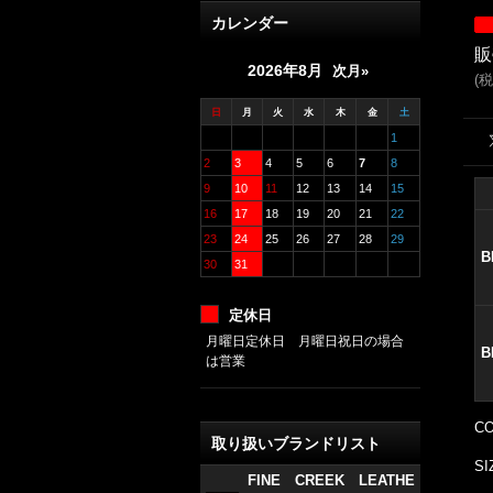
カレンダー
販
2026年8月
次月»
(
税
日
月
火
水
木
金
土
1
2
3
4
5
6
7
8
9
10
11
12
13
14
15
16
17
18
19
20
21
22
23
24
25
26
27
28
29
B
30
31
定休日
月曜日定休日 月曜日祝日の場合
B
は営業
C
取り扱いブランドリスト
SI
FINE CREEK LEATHE