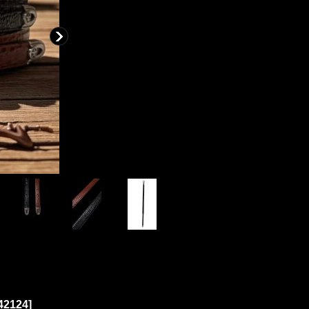
42124
]