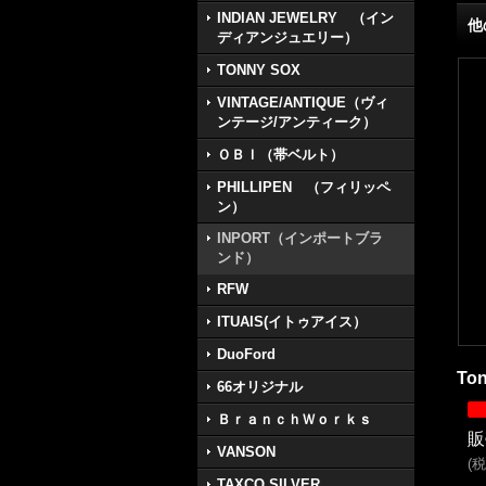
INDIAN JEWELRY （イン
他
ディアンジュエリー）
TONNY SOX
VINTAGE/ANTIQUE（ヴィ
ンテージ/アンティーク）
ＯＢＩ（帯ベルト）
PHILLIPEN （フィリッペ
ン）
INPORT（インポートブラ
ンド）
RFW
ITUAIS(イトゥアイス）
DuoFord
To
66オリジナル
ＢｒａｎｃｈＷｏｒｋｓ
販
VANSON
(
税
TAXCO SILVER