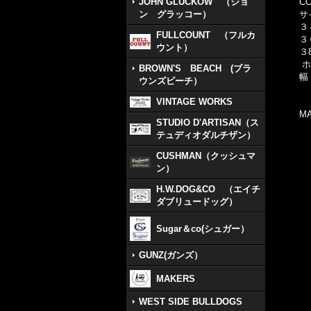
JOHN GLUCKOW （ジョ
C
ン グラッコー）
サ
３
FULLCOUNT （フルカ
３
ウント）
３
ホ
BROWN'S BEACH (ブラ
幅
ウンズビーチ）
VINTAGE WORKS
MA
STUDIO D'ARTISAN（ス
テュディオダルチザン）
CUSHMAN（クッシュマ
ン）
H.W.DOG&CO （エイチ
ダブリュードッグ）
Sugar＆co(シュガー）
GUNZ(ガンズ）
MAKERS
WEST SIDE BULLDOGS