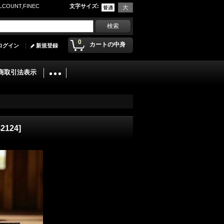
UNT,FINEC
文字サイズ
:
0
カートの中身
ログイン
新規登録
商取引法表示
2124
]