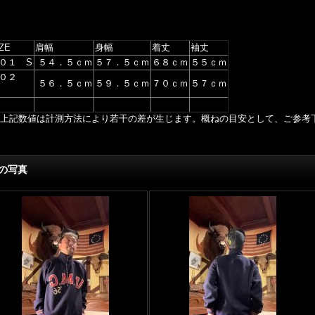
ZE
肩幅
身幅
着丈
袖丈
０１ S
５４．５ｃｍ
５７．５ｃｍ
６８ｃｍ
５５ｃｍ
０２
５６．５ｃｍ
５９．５ｃｍ
７０ｃｍ
５７ｃｍ
上記数値は計測方法により若干の差が生じます。概ねの目安として、ご参考
の写真