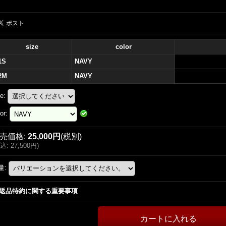
size
color
1S
NAVY
2M
NAVY
ze
:
or
:
売価格
:
25,000円
(税別)
込
:
27,500円
)
量
:
返品特約に関する重要事項