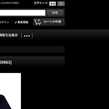
UNT,FINEC
文字サイズ
:
0
カートの中身
ログイン
新規登録
商取引法表示
29963
]