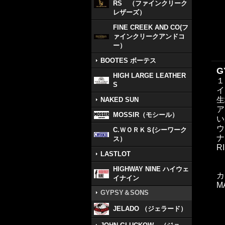
RS （ファインクリーク
レザーズ）
FINE CREEK AND CO(フ
ァインクリークアンドコ
ー）
BOOTES ボーテス
G
HIGH LARGE LEATHER
１
S
イ
生
NAKED SUN
ア
MOSSIR（モシール）
い
ウ
C.ＷＯＲＫＳ(シーワーク
ナ
ス）
R
LASTLOT
HIGHWAY NINE ハイウェ
カ
イナイン
M
GYPSY＆SONS
JELADO （ジェラード）