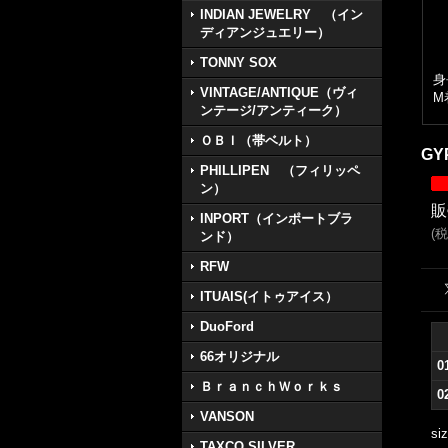
INDIAN JEWELRY （イン
ディアンジュエリー）
TONNY SOX
身
VINTAGE/ANTIQUE（ヴィ
M
ンテージ/アンティーク）
ＯＢＩ（帯ベルト）
GY
PHILLIPEN （フィリッペ
ン）
販
INPORT（インポートブラ
(
税
ンド）
RFW
ITUAIS(イトゥアイス）
DuoFord
66オリジナル
0
ＢｒａｎｃｈＷｏｒｋｓ
0
VANSON
si
TAXCO SILVER