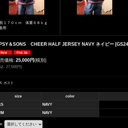
長１７０ｃｍ 体重６８ｋｇ
着用
PSY＆SONS CHEER HALF JERSEY NAVY ネイビー
[
GS24
売価格
:
25,000円
(税別)
込
:
27,500円
)
size
color
1S
NAVY
2M
NAVY
ze
: