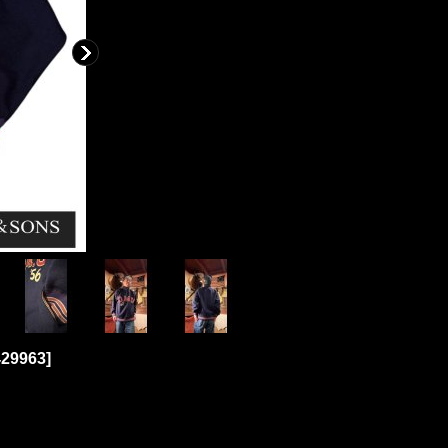
29963
]