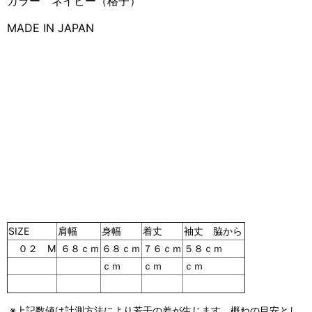
カラー ネイビー（格子）
MADE IN JAPAN
SIZE
肩幅
身幅
着丈
袖丈 脇から
０２ M
６８ｃｍ
６８ｃｍ
７６ｃｍ
５８ｃｍ
ｃｍ
ｃｍ
ｃｍ
※上記数値は計測方法により若干の差が生じます。概ねの目安とし