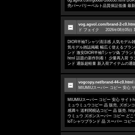
og.agvol.com/goods-160058.ht
売バーバリーベルト品質保証低価 最新作
vog.agvol.com/brand-2-
ド フェイク
2026
08
05
1
年
月
日
DIOR半袖Tシャツ清涼感 人気モデル雑誌掲載 
気モデル雑誌掲載 幅広く使えるブランド コピー 
ンド 激安DIOR半袖Tシャツ偽 ブランド 通
html 話題の新作到着！ 少量再入荷 ランキング
ンド 通販超軽量 新入荷アイテムの通販
vogcopy.net/brand-44-
MIUMIUスーパー コピー 安心 
MIUMIUスーパー コピー 安心 サイトhtt
ミュウミュウコピー 品 販売, ズボンコピー
感満々 送料関税込コピー 品 販売. https:
ウミュウ ズボンスーパー コピー どこで 買える!
loTシャツブランド 品 スーパー コピ