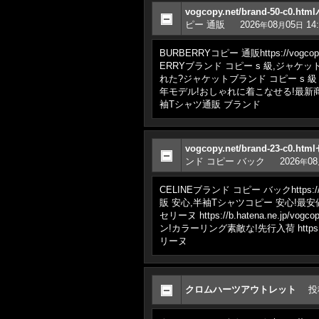
vogcopy.net/brand-50-c
ピー 通販
2026
08
05
14:
年
月
日
BURBERRYコピー 通販https://vo
ERRYブランド コピー s 級,ジャケットブラ
れた?ジャケットブランド コピー s 級 htt
年モデル!おしゃれに着こなせる!最新商品即完売必
袖Tシャツ通販 ブランド
vogcopy.net/brand-23-c
ンド コピー バック
2026
08
年
CELINEブランド コピー バックhttps:
販 安心,半袖Tシャツコピー 安心!最安値 v
セリーヌ https://b.hatena.n
ン!カラーリング素敵な!先行入荷 https:/
リーヌ
クロムハーツアウトレット
投