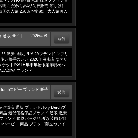
ピー 通販バッグHOT品質保証 韓国ファッショ
格 雑誌掲載 こだわり高級!先行販売!涼しげに
ンド 販売韓国の人気 260％本物保証 大人気再入
DA偽物 通販 サイト
2026
08
年
ランド 品 激安 通販,PRADAブランド レプリ
ケット使い勝手のいい 2026年用 斬新なデザ
値保証ジャケット!SALE年末年始限定!爽やかマ
PRADA激安 ブランド
 Tory Burchコピー ブランド 販売
chバッグ激安 通販 ブランド,Tory Burchブ
定大人気商品 最低価格保証ブランド 通販 激安
るきれいめハッピブランド 偽物バッグ!ムダな装飾を排
ory Burchコピー 商品 ブランド際立つアイ