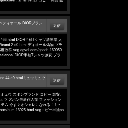
uateh.tamaliver.jp/ コピー 商品 販
c0.htmlディオール DIORブラン
466.html DIOR半袖Tシャツ清涼感 人
and-2-c0.html ディオール偽物 ブラ
agvol.com/goods-160050.
ealande/ DIOR半袖Tシャツ激安 ブラ
brand-44-c0.htmlミュウミュウ
販売ミュウミュウ ズボンブランド コピー 激安,
ミュウミュウ ズボン最新作入荷 ファッション
な魅力的なアイテム 今すぐオシャレになれる！ミュ
/num-13925.html vogコピー半袖po