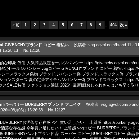
«
前
1
2
3
4
5
6
7
8
9
...
404
次
»
c0.html GIVENCHYブランド コピー 着払い
投稿者
:
vog.agvol.com/brand-11
15:28:13
No.12128
日
低価 人気商品限定セールジバンシー https://givenchy.agvol.com/num
ジバンシー vogコピー GIVENCHYブランド コピー 着払いhttps://vog.agvol
スラックス偽物 ブランド,ジバンシー偽 ブランド,スラックス偽 ブランド!定番のモデル
ションスタッズ 夏の定番アイテムジバンシー偽 ブランドスラックス. https://agvolshi
クスSALE特価 ファッション通販 2026年最新版!おしゃれさんはいち早く取り
-c0.htmlバーバリー BURBERRYブランド フェイク
投稿者
:
vog.agvol.com/bra
2026
08
05
15:26:58
No.12127
年
月
日
RRYお洒落な存在感 今年買い足したい！ 上質感 https://burberry.agvol.co
な存在感 今年買い足したい！ 上質感 vogコピー BURBERRYブランド フェイクhttps
 通販BURBERRYベルトブランド 品 スーパー コピー,BURBERRYコピー 商品