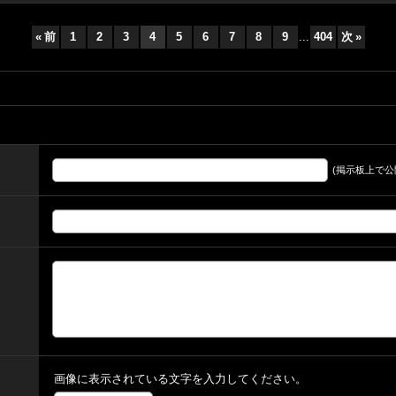
«
前
1
2
3
4
5
6
7
8
9
...
404
次
»
(掲示板上で公
画像に表示されている文字を入力してください。