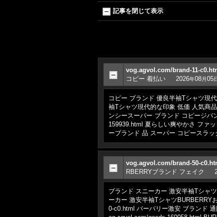
記事を閉じて表示
vog.agvol.com/brand-11-
コピー 着払い
2026
08
05
年
月
コピー ブランド 優良半袖Tシャツ現代的な印象 
袖Tシャツ現代的な印象 低価 人気商品限定セール
ンシースーパー ブランド コピージバンシー
159939.html 夏らしい爽やかさ ファッ
ーブランド 品 スーパー コピースラッ
vog.agvol.com/brand-50
RBERRYブランド フェイク
ブランド スニーカー 激安半袖TシャツBURBE
ーカー 激安半袖TシャツBURBERRYお洒落
0-c0.html バーバリー激安 ブランド