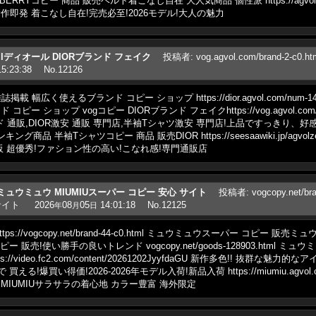
ml BURBERRYコピー 商品 販売ベルト着こなし自在 大人気商品 個性派 https://agvolgrad
即発 着こなし自在!完売必至!2026モデル!大人の魅力
c0.htmlディオール DIORブランド フェイク
投稿者
:
vog.agvol.com/brand-2-
5:23:38
No.12126
幅広く使えるブランド コピー ショップ https://dior.agvol.com/num-14
ショップ vogコピー DIORブランド フェイクhttps://vog.agvol.com/br
販,DIOR激安 通販 専門店,半袖Tシャツ激安 専門店!上品ですっきり、好感度抜群 vog.
商品 半袖Tシャツコピー 商品 販売DIOR https://seesaawiki.jp/agvolz
 超優秀!ファション性の高い!こなれ感!専門通販店
c0.htmlミュウミュウ MIUMIUスーパー コピー 安心 サイト
投稿者
:
vogcopy.net/
サイト
2026
08
05
14:01:18
No.12125
年
月
日
ps://vogcopy.net/brand-44-c0.html ミュウミュウスーパー コピー 
 販売!使い勝手の良いトレンド vogcopy.net/goods-128903.html 
//video.fc2.com/content/20261202JyyfdaGU 新作多色!! 抜群
爆買い得価!2026-2026年モデル入荷!新品入荷 https://miumiu.agvol.com
ーMIUMIUサラサラの着心地 カラー豊富 海外限定