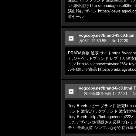
通販,バッグブランド 通販!衝撃セールで破格 
ン 海外流行 http://canadagoo
演出!旬デザイン https://loewe.ag
荷セール
vogcopy.net/brand-49-c0.
05
12:30:58
No.12120
月
日
PRADA偽物 通販 サイトhttps://vog
カ,ジャケットブランド レプリカ!激安価格！ 
イン http://viviennewestwo
ルチ!激レア商品 https://prada.ag
vogcopy.net/brand-6-c0.h
2026
08
05
12:27:31
N
年
月
日
Tory Burchコピー ブランド 販売https:
ランド 激安,バッグブランド 激安!大特価20
Tory Burch. http://bottega
したデザイン!お洒落さん必見!プレミアム品質 ht
テム 最新入荷 シンプルながら切れ味の