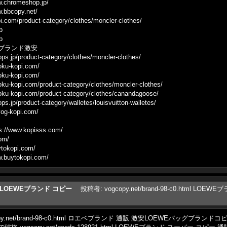
romeshop.jp/
copy.net/
/product-category/clothes/moncler-clothes/
p
p
jp ブランド激安
product-category/clothes/moncler-clothes/
u-kopi.com/
u-kopi.com/
pi.com/product-category/clothes/moncler-clothes/
pi.com/product-category/clothes/canandagoose/
roduct-category/walletes/louisvuitton-walletes/
-kopi.com/
ww.kopisss.com/
om/
kopi.com/
ytokopi.com/
.html LOEWEブランド コピー
投稿者
:
vogcopy.net/brand-98-c0.html LOE
copy.net/brand-98-c0.html ロエベブランド 通販 激安LOEWEバッグブラ