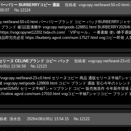
0.htmlバーバリー BURBERRYコピー 通販
投稿者
:
vogcopy.net/brand-50-c0
00:07
No.12124
gcopy.net/brand-50-c0.html バーバリーブランド コピー バックBURBER
ンド 級!話題沸騰中 vogcopy.net/goods-128851.html BURBERRY
ps://vogcopynet12202.hida-ch.com/ 「VIPセール」 一番素敵 使
至 https://burberry.agvol.com/num-17527.html vogコピー
0.htmlセリーヌ CELINEブランド コピー バック
投稿者
:
vogcopy.net/brand-23
05
13:56:59
No.12123
月
日
//vogcopy.net/brand-23-c0.html セリーヌコピー 商品 通販セリーヌ半
ogcopy.net/goods-128809.html コピー ブランド 通販 安心今年のト
e.jp/vogcopynet32645/ セリーヌ半袖Tシャツブランド コピー 販売無造作 今
/celine.agvol.com/num-17010.html vogコピー半袖Tシャツコピー 
稿者
:
清水浩
2026
08
05
13:54:15
No.12122
年
月
日