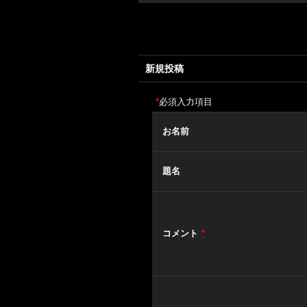
新規投稿
*
必須入力項目
お名前
題名
コメント
*