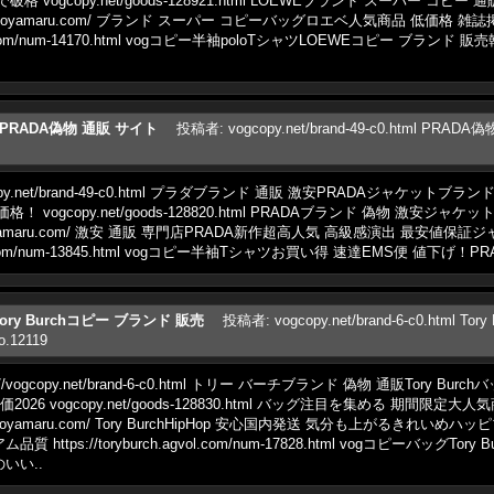
vogcopy.net/goods-128921.html LOEWEブランド スーパー コ
se636m.toyamaru.com/ ブランド スーパー コピーバッグロエベ人気商品 低価
vol.com/num-14170.html vogコピー半袖poloTシャツLOEWEコピー ブラ
html PRADA偽物 通販 サイト
投稿者
:
vogcopy.net/brand-49-c0.html PRA
copy.net/brand-49-c0.html プラダブランド 通販 激安PRADAジャケットブ
vogcopy.net/goods-128820.html PRADAブランド 偽物 激安ジャ
od256z.toyamaru.com/ 激安 通販 専門店PRADA新作超高人気 高級感演出 最安
vol.com/num-13845.html vogコピー半袖Tシャツお買い得 速達EMS便 値下げ！
tml Tory Burchコピー ブランド 販売
投稿者
:
vogcopy.net/brand-6-c0.html
o.12119
//vogcopy.net/brand-6-c0.html トリー バーチブランド 偽物 通販Tory Bur
26 vogcopy.net/goods-128830.html バッグ注目を集める 期間限
veneta222z.toyamaru.com/ Tory BurchHipHop 安心国内発送 気分も上が
tps://toryburch.agvol.com/num-17828.html vogコピーバッグT
いい..