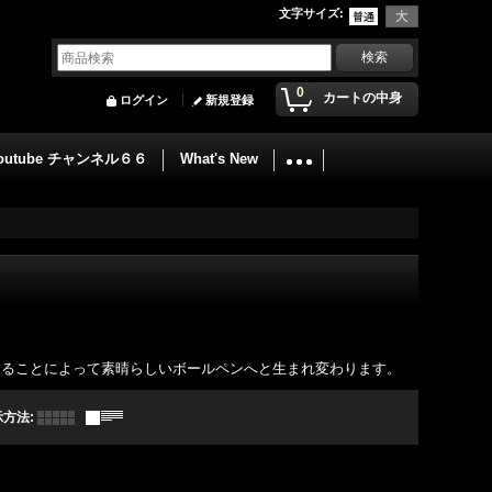
文字サイズ
:
0
カートの中身
ログイン
新規登録
outube チャンネル６６
What's New
することによって素晴らしいボールペンへと生まれ変わります。
示方法
: