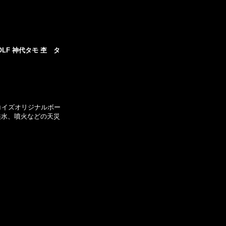
OLF 神代タモ 杢 タ
ターコイズオリジナルボー
は洪水、噴火などの天災