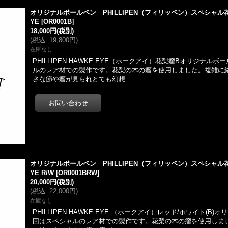
オリジナルボールペン PHILLIPEN（フィリッペン）スペシャル花梨の
YE
[
OR0001B
]
18,000円
(税別)
(
税込
:
19,800円
)
在庫なし
PHILLIPEN HAWKE EYE（ホークアイ）花梨瘤Bオリジナル
ルのレア材での製作です。花梨の木の瘤を使用しました。複雑に
さな節や瘤が見られとても幻想…
オリジナルボールペン PHILLIPEN（フィリッペン）スペシャル花梨の
YE R/W
[
OR0001BRW
]
20,000円
(税別)
(
税込
:
22,000円
)
在庫なし
PHILLIPEN HAWKE EYE （ホークアイ）レッド/ホワイト(B
回はスペシャルのレア材での製作です。花梨の木の瘤を使用しま