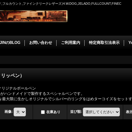
ウント,ファインクリークレザーズ,H.W.DOG,JELADO,FULLCOUNT,FINEC
JINのBLOG
お問い合わせ
ご利用案内
特定商取引法表示
Y
フィリッペン）
P66オリジナルボールペン
ell"がハンドメイドで製作するスペシャルペンです。
いを最大限に生かしオリジナルでシルバーのリングをはめターコイズをセット
画像
:
並び順
:
在庫あり
表