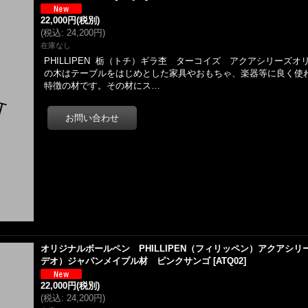
22,000円
(税別)
(
税込
:
24,200円
)
在庫なし
PHILLIPEN 栃（トチ）ギラ杢 ターコイズ アクアシリーズ
の木はテーブルをはじめとした家具やおもちゃ、楽器等に良く使
特徴の材です。その材にス…
オリジナルボールペン PHILLIPEN（フィリッペン）アクアシリーズ
デオ）ジャパンメイプル材 ピンクサンゴ
[
ATQ02
]
22,000円
(税別)
(
税込
:
24,200円
)