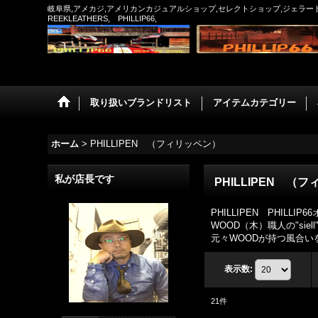
岐阜県,アメカジ,アメリカンカジュアルショップ,セレクトショップ,ジェラード,フルカ
REEKLEATHERS, PHILLIP66,
取り扱いブランドリスト
アイテムカテゴリー
ホーム
>
PHILLIPEN （フィリッペン）
私が店長です
PHILLIPEN （
PHILLIPEN PHILLI
WOOD（木）職人の"si
元々WOODが持つ風合
表示数
:
21
件