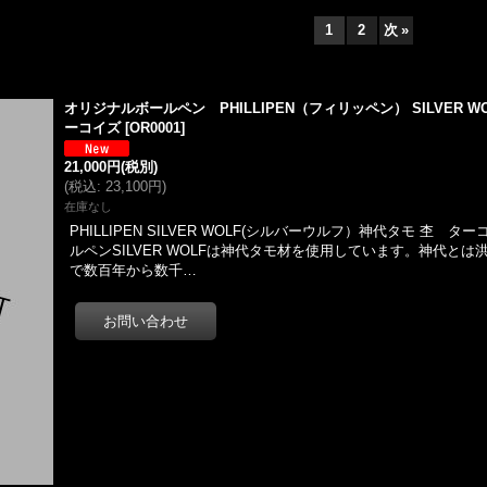
1
2
次
»
オリジナルボールペン PHILLIPEN（フィリッペン） SILVER W
ーコイズ
[
OR0001
]
21,000円
(税別)
(
税込
:
23,100円
)
在庫なし
PHILLIPEN SILVER WOLF(シルバーウルフ）神代タモ 杢 
ルペンSILVER WOLFは神代タモ材を使用しています。神代と
で数百年から数千…